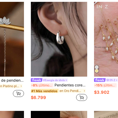
tes de borla larga de loto, elegantes y a la moda, color plata S925, adecuados para uso diario, banquete, fiesta, celebración, regalo de vacaciones, todas las estaciones
#Energía de ídolo
IN Z
Pendientes coreanos de aro geométrico de plata de ley, joyas elegantes, exquisitas, calientes y sexis como regalo
1 
-8%
¡Últimos 3 días
-15%
¡Últimos 3 días
en Platino plateado Pendientes colgantes finos
en Oro Pendientes De Aro Finos
#1 Más vendidos
$3.902
$6.799