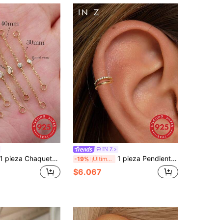
IN Z
pieza Chaqueta de pendiente de cadena de plata de ley 925 con colgante de borla, conector convertible de pendiente de cadena, adecuado para mujeres, niñas y hombres para uso diario y de fiesta
1 pieza Pendiente de aro doble en espiral de plata de ley 925 de 16G - Elegante joyería de perforación - Pendiente de aro con bisagra para cartílago, hélice, pendiente, anillo de septum nasal, aro de trago, pendiente de oreja, anillo de nariz con bisagra, unisex, apto para uso diario
-19%
¡Últimos 3 días
$6.067