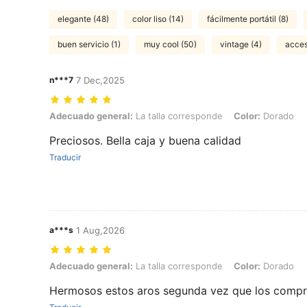
elegante (48)
color liso (14)
fácilmente portátil (8)
buen servicio (1)
muy cool (50)
vintage (4)
acces
n***7
7 Dec,2025
Adecuado general: La talla corresponde, Color: Dorado
Adecuado general:
La talla corresponde
Color:
Dorado
Preciosos. Bella caja y buena calidad
Traducir
a***s
1 Aug,2026
Adecuado general: La talla corresponde, Color: Dorado
Adecuado general:
La talla corresponde
Color:
Dorado
Hermosos estos aros segunda vez que los comp