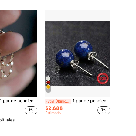
11
par de pendientes elegantes de plata de ley 925 con dos capas y flecos en forma de círculo, un regalo de joyería elegante para mujeres, fiestas, ir al trabajo, amigos y parejas
1 par de pendientes de botón minimalistas de plata pura y aguamarina, joyería de aguamarina natural, elegante y pequeña para mujeres, plata de ley 925 hipoalergénica, regalo de cumpleaños para novia/mejor amiga, mini pendientes estilo francés, adecuados para ir al trabajo, citas, vacaciones
-7%
¡Últimos 3 días
$2.688
Estimado
bituales