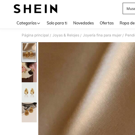
Muse
Use up 
Categorías
Solo para ti
Novedades
Ofertas
Ropa de
Página principal
Joyas & Relojes
Joyería fina para mujer
Pendi
/
/
/