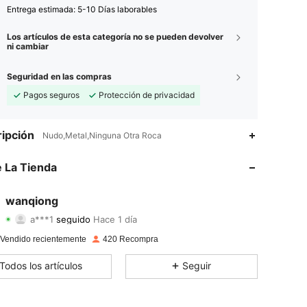
Entrega estimada:
5-10 Días laborables
Los artículos de esta categoría no se pueden devolver
ni cambiar
Seguridad en las compras
Pagos seguros
Protección de privacidad
4,90
5
584
ipción
Nudo,Metal,Ninguna Otra Roca
4,90
5
584
 La Tienda
4,90
5
584
wanqiong
a***1
seguido
Hace 1 día
4,90
5
584
Calificación
Artículos
Seguidores
 Vendido recientemente
420 Recompra
4,90
5
584
Todos los artículos
Seguir
4,90
5
584