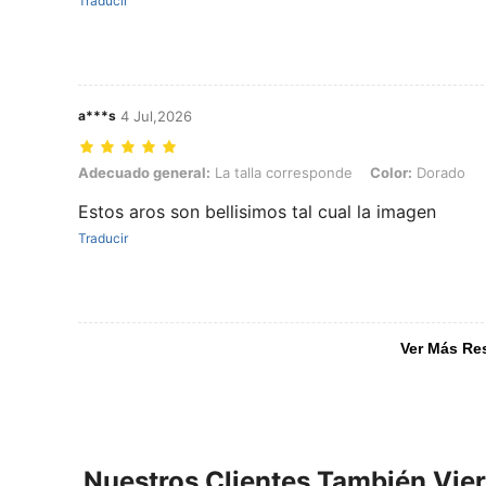
Traducir
a***s
4 Jul,2026
Adecuado general: La talla corresponde, Color: Dorado
Adecuado general:
La talla corresponde
Color:
Dorado
Estos aros son bellisimos tal cual la imagen
Traducir
Ver Más Re
Nuestros Clientes También Vie