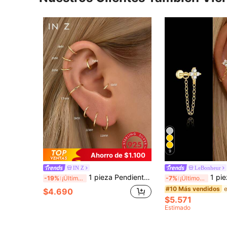
9
Ahorro de $1.100
IN Z
LeBonheur
1 pieza Pendiente de aro de plata de ley 925 de 16g - Aro para cartílago, aro para hélice, anillo para la nariz, anillo para el septo nasal, pendiente de clicker sin costura, pendiente de aro mini, aro para trago, aro para cartílago, aro para perforación de hélice, pendiente de cartílago de plata sin costura, adecuado para uso diario para hombres y mujeres (6-12mm), material de plata pura suave, por favor manejar con cuidado.
1 pieza Pendientes de botón de plata de ley 925 con borla
-19%
¡Últimos 3 días
-7%
¡Últimos 3 días
#10 Más vendidos
$4.690
$5.571
Estimado