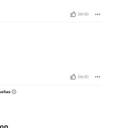
Útil (0)
Útil (0)
señas
ron