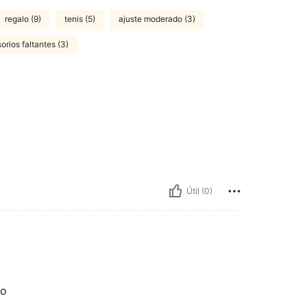
regalo (9)
tenis (5)
ajuste moderado (3)
orios faltantes (3)
Útil (0)
ro