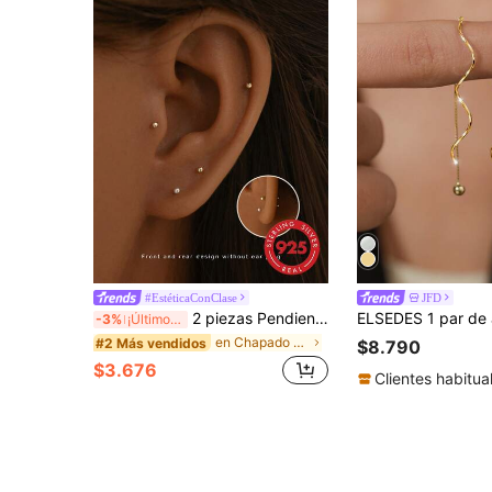
#EstéticaConClase
JFD
2 piezas Pendientes de plata de ley 925, pendientes de color dorado para mujeres, se pueden usar para dormir sin quitarlos, set de pendientes hipoalergénicos
-3%
¡Últimos 3 días
en Chapado en oro de 14K Pendientes finos para muj
#2 Más vendidos
$8.790
$3.676
Clientes habitua