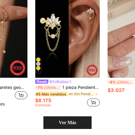
7
Pe
LeBonheur
-8%
¡Últimos 3 días
ELSEDES 1 par de aretes geométricos hechos a mano de plata pura 925 con estilo dorado, que muestran un elegante, adecuados para uso diario, fiestas y aniversarios de las mujeres
1 pieza Pendientes de borla con de plata de ley 925, pendientes de botón de espalda plana, joyería fina para uso diario y fiestas de boda y compromiso
-7%
¡Últimos 3 días
$3.027
en Oro Pendientes colgantes finos
#5 Más vendidos
$8.175
les
Estimado
Ver Más