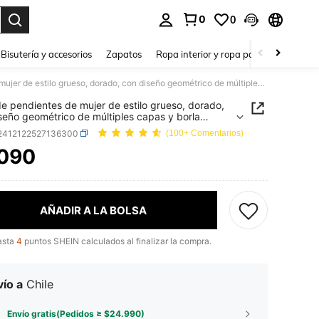
0
0
a. Press Enter to select.
Bisutería y accesorios
Zapatos
Ropa interior y ropa para dormir
Ho
1 par de pendientes de mujer de estilo grueso, dorado, con diseño geométrico de múltiples capas y borla colgante, de estilo europeo y americano de moda
de pendientes de mujer de estilo grueso, dorado,
seño geométrico de múltiples capas y borla
te, de estilo europeo y americano de moda
j2412122527136300
(100+ Comentarios)
.090
ICE AND AVAILABILITY
AÑADIR A LA BOLSA
asta
4
puntos SHEIN calculados al finalizar la compra.
ío a
Chile
Envío gratis(Pedidos ≥ $24.990)