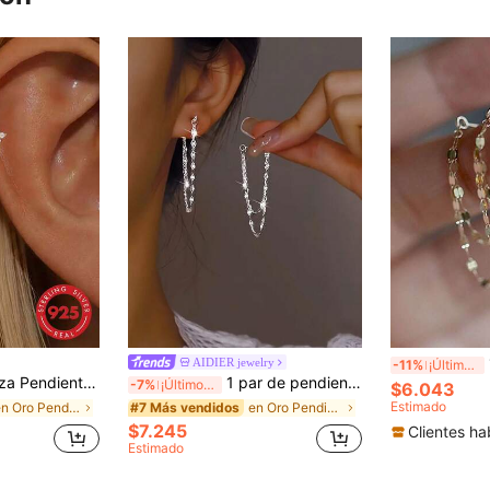
1 
AIDIER jewelry
-11%
¡Últimos 3 días
 para mujer, pendientes clásicos para cartílago/hélix/trago, espalda plana, adecuados para uso diario y fiestas, joyería exquisita
1 par de pendientes de cadena con borlas de doble capa asimétrica de plata de ley 925, minimalistas y únicos, brillantes y elegantes, versátiles, adecuados para uso diario casual para mujeres
-7%
¡Últimos 3 días
$6.043
Estimado
en Oro Pendientes Finos
en Oro Pendientes colgantes finos
#7 Más vendidos
$7.245
Clientes ha
Estimado