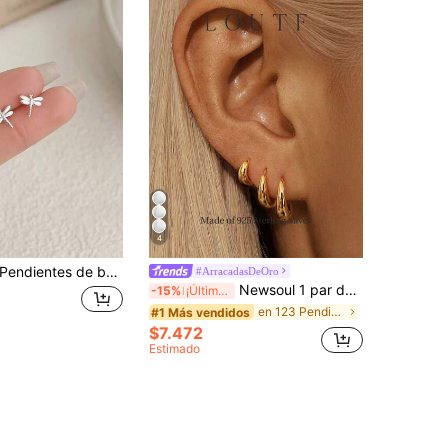
4
ndientes de botón de libélula de plata de ley 925, pendientes de insecto adecuados para el uso diario de las mujeres, regalo para la madre, la novia, Pascua, Día de San Valentín
#ArracadasDeOro
Newsoul 1 par de pendientes de aro minimalistas de moda, joyería de plata de ley 925, regalo para fiesta, joyería exquisita para mujeres
-15%
¡Últimos 3 días
en 123 Pendientes Finos
#1 Más vendidos
$7.472
Estimado