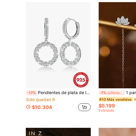
Pendientes de plata de ley S925 original, exquisitos y únicos con colgante de círculo geométrico para mujer, incrustados con circonita cúbica sintética brillante, elegantes y de moda, adecuados para uso diario, hermoso regalo de joyería para mujer, empaque anti-oxidación
1 par de pendientes colgantes de moda para mujer, adecuados para pendien
-17%
-7%
¡Últimos 3 días
Solo quedan 9
#10 Más vendidos
$5.199
$10.304
Estimado