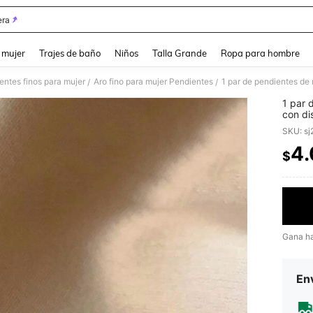
ra
and down arrow keys to navigate search Búsqueda reciente and Busca y Encuentr
 mujer
Trajes de baño
Niños
Talla Grande
Ropa para hombre
entes finos para mujer
Aro fino para mujer Pendientes
/
/
1 par 
con di
colgan
SKU: s
4
$
PR
Gana h
Env