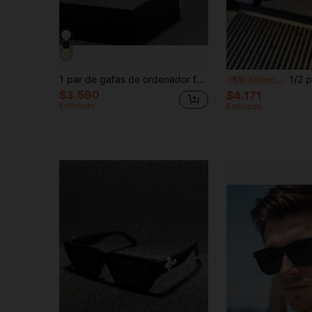
1 par de gafas de ordenador fotocromáticas unisex, aptas para uso en interiores y para looks de Halloween al aire libre, estilo callejero y adecuadas para suéter, chaqueta, sudadera con capucha, pantalones y pantalones cargo para verano, playa, vacaciones y viajes.
1/2 piezas Gafas cuadradas clás
-5%
¡Últimos 3 días
$3.590
$4.171
Estimado
Estimado