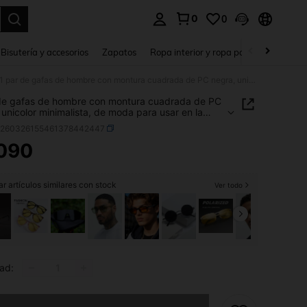
0
0
a. Press Enter to select.
Bisutería y accesorios
Zapatos
Ropa interior y ropa para dormir
Ho
1 par de gafas de hombre con montura cuadrada de PC negra, unicolor minimalista, de moda para usar en la calle
de gafas de hombre con montura cuadrada de PC
 unicolor minimalista, de moda para usar en la
c260326155461378442447
090
ICE AND AVAILABILITY
r artículos similares con stock
Ver todo
ad:
imos, este producto está agotado.