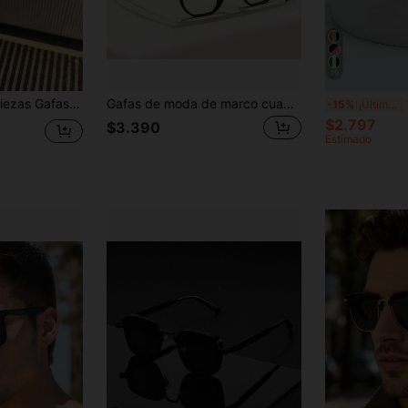
DESCUENTO
Por tiempo limitado
Pedidos de +$37.248
Nuevo usuario
57
19
%DE
Cupón de producto
DESCUENTO
Límite de $32.592
icas unisex, accesorio de moda versátil, ideal para vacaciones en pareja
Gafas de moda de marco cuadrado minimalista y versátil de gran tamaño, se pueden usar sobre gafas graduadas, adecuadas para fiestas al aire libre de hombres, viajes de vacaciones, conducir, también se pueden usar como accesorios de fotos para vacaciones de verano en la playa y viajes al aire libre
1 
-15%
¡Últimos 3 días
Por tiempo limitado
Pedidos de +$46.560
$2.797
$3.390
Estimado