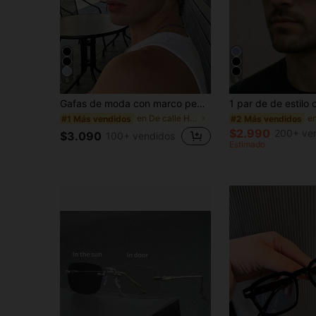
6
9
Gafas de moda con marco pequeño y decoración de cruz, estilo retro Y2K, de plástico y estilo de moda callejera, adecuadas para hombres y mujeres
en De calle Hombres Gafas y accesorios para gafas
#1 Más vendidos
#2 Más vendidos
$2.990
200+ ve
$3.090
100+ vendidos
Estimado