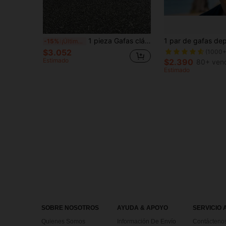
1 pieza Gafas clásicas cuadradas de plástico negro para hombre, montura completa, hechas a mano, con cruces de clavos, de lujo, con cristales de imitación, estéticas y elegantes. Ideales para el día a día, conducir, fiestas, vacaciones, citas, bares, salidas, conducir, montar a caballo y accesorios de fiesta.
-15%
¡Últimos 3 días
$3.052
(1000+
Estimado
$2.390
80+ ven
Estimado
SOBRE NOSOTROS
AYUDA & APOYO
SERVICIO 
Quienes Somos
Información De Envío
Contácteno