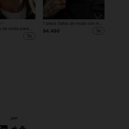
1 pieza Gafas de moda con marco cuadrado negro clásico para hombres, adecuadas para ocio al aire libre, viajes, uso diario, fiestas, conducir, senderismo, vacaciones, accesorio de playa
el
1 par de gafas de moda para hombre con marco cuadrado, marco de metal ligero y duradero con lentes gris-azul, adecuadas para negocios casual y actividades al aire libre, incluye estuche para gafas
$4.490
APP