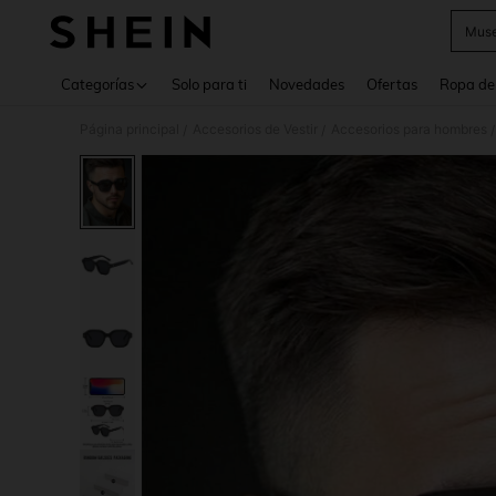
Muse
Use up 
Categorías
Solo para ti
Novedades
Ofertas
Ropa de
Página principal
Accesorios de Vestir
Accesorios para hombres
/
/
/