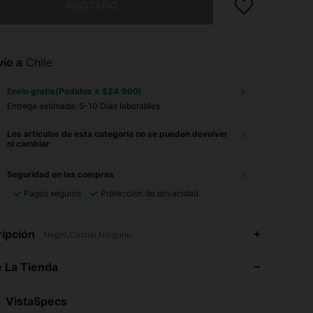
AGOTADO
ío a
Chile
Envío gratis(Pedidos ≥ $24.990)
Entrega estimada:
5-10 Días laborables
Los artículos de esta categoría no se pueden devolver
ni cambiar
Seguridad en las compras
Pagos seguros
Protección de privacidad
ipción
4,75
122
352
Negro,Casual,Ninguno
 La Tienda
4,75
122
352
VistaSpecs