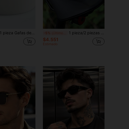
pieza Gafas de hombre con marco rectangular pequeño de alta calidad, de estilo minimalista y personalizado, adecuadas para fiestas, viajes, uso casual, playa y uso diario
1 pieza/2 piezas Gafas clásicas con espejo reflectante envolvente para hombres, accesorios para actividades al aire libre como montar, acampar, esquiar
-5%
¡Últimos 3 días
$4.551
Estimado