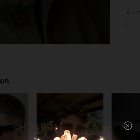
27K 
ron