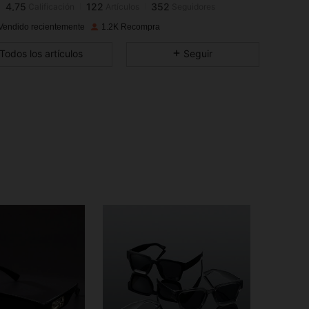
4,75
122
352
Calificación
Artículos
Seguidores
a***a
pagó
Hace 1 día
Vendido recientemente
1.2K Recompra
4,75
122
352
Todos los artículos
Seguir
4,75
122
352
4,75
122
352
4,75
122
352
4,75
122
352
4,75
122
352
4,75
122
352