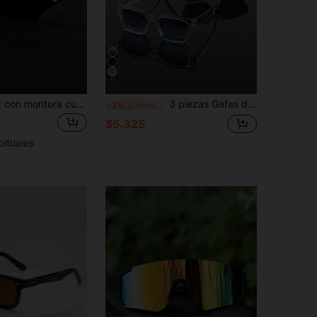
17
1 pieza unisex con montura cuadrada estilo retro deportivo y cute, accesorios de moda para usar a diario, accesorios de playa, que combinan con suéteres, chaquetas, sudaderas, pantalones de cuero y pantalones cargo para verano, playa, al aire viajes
3 piezas Gafas de marco rectangular de plástico para hombres, estilo clásico de calle grueso y elegante, diseño minimalista moderno, accesorio de moda versátil adecuado para fotografía callejera, festivales de música, pesca, conducción, actividades al aire libre, se adapta a todas las formas de rostro
-3%
¡Últimos 3 días
$5.325
bituales