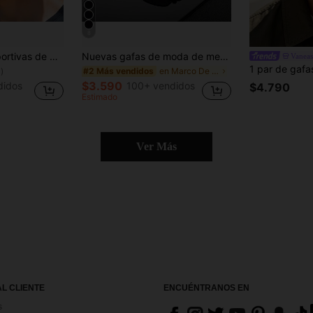
8
1 par de gafas deportivas de marco grande negras de moda para hombre, diseño europeo y americano, accesorio de playa, estilo callejero, adecuado para suéteres, chaquetas, sudaderas, sudaderas con capucha, pantalones de cuero y pantalones cargo, ideal para vacaciones de verano en la playa y viajes al aire libre
Nuevas gafas de moda de metal con montura grande y estilo punk, adecuadas para uso al aire viajes
Vaneas
en Marco De Metal Gafas & Accesorios para los Ojos
#2 Más vendidos
)
$3.590
didos
100+ vendidos
$4.790
Estimado
Ver Más
AL CLIENTE
ENCUÉNTRANOS EN
s