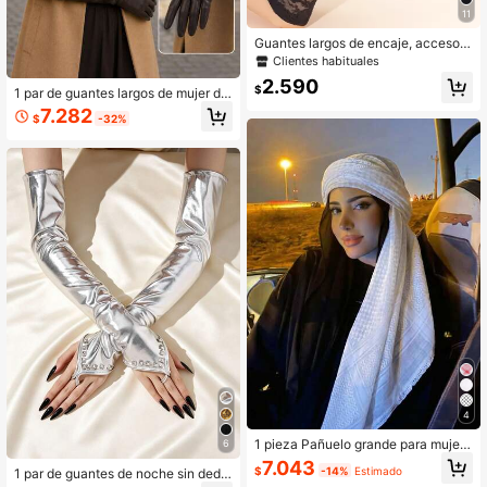
11
Guantes largos de encaje, accesori
os de Halloween, guantes de invier
Clientes habituales
no, para boda y San Valentín
2.590
$
1 par de guantes largos de mujer de
cuero sintético negro para noche, g
7.282
$
-32%
uantes de vestir hasta el codo para
baile de graduación, boda&fiesta, m
ujer&novias, Halloween&Navidad
4
1 pieza Pañuelo grande para mujer
6
de estilo táctico con estampado de
7.043
$
-14%
Estimado
1 par de guantes de noche sin dedo
desierto, a prueba de viento y prote