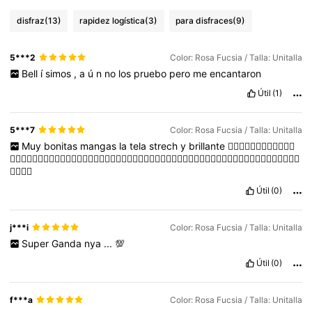
disfraz
(13)
rapidez logística
(3)
para disfraces
(9)
5***2
Color: Rosa Fucsia / Talla: Unitalla
Bell
í
simos
,
a
ú
n
no
los
pruebo
pero
me
encantaron
Útil
(1)
5***7
Color: Rosa Fucsia / Talla: Unitalla
Muy
bonitas
mangas
la
tela
strech
y
brillante
👍🏻👍🏻👍🏻👍🏻👍🏻👍🏻
👍🏻👍🏻👍🏻👍🏻👍🏻👍🏻👍🏻👍🏻👍🏻👍🏻👍🏻👍🏻👍🏻👍🏻👍🏻👍🏻👍🏻👍🏻👍🏻👍🏻👍🏻👍🏻👍🏻👍🏻👍🏻👍🏻
👍🏻👍🏻
Útil
(0)
j***i
Color: Rosa Fucsia / Talla: Unitalla
Super
Ganda
nya
...
💯
Útil
(0)
f***a
Color: Rosa Fucsia / Talla: Unitalla