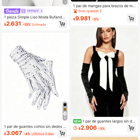
5
1 par de mangas para brazos de muj
er de cuero charol sexy, guantes lar
Solo quedan 2
YPPMY
gos ajustados para cosplay, guante
1 pieza Simple Liso Moda Bufanda
9.981
s para actuación de pole dance
$
-3%
Suave de Turbante, Gorro Tipo Som
2.631
$
-12%
Estimado
brero Hijab para Mujer, Adecuado p
ara la Vida Diaria y Actividades al A
ire Libre
8
1 par de guantes largos sin de
NEW
dos de satén de unicolor, estilo pala
1 par de guantes cortos sin dedos d
2.906
$
-3%
cio retro elegante, para fiesta, cita n
e lentejuelas plateadas brillantes de
3.067
$
-4%
¡Últimos 3 días
octurna, boda, cumpleaños, actuaci
moda para fiesta, actuación y cospl
ón, cosplay, evento nocturno
ay para mujeres