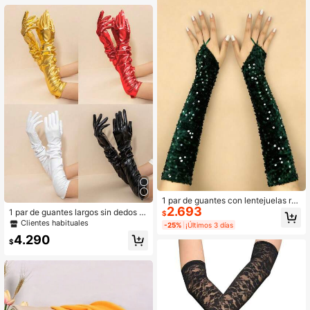
1 par de guantes con lentejuelas ref
2.693
lectantes para actuaciones en el es
1 par de guantes largos sin dedos br
$
cenario, guantes sin dedos largos p
illantes para mujer para cosplay y u
Clientes habituales
-25%
¡Últimos 3 días
ara cosplay, fiesta, espectáculo de
so diario
4.290
baile, viaje, festival
$