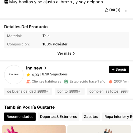
Muy
bonitas
y
se
ajusta
al
brazo
,
y
soy
delgada
Útil
(0)
Detalles Del Producto
8.3K Seguidores
4,93
Material:
Tela
Composición:
100% Poliéster
8.3K Seguidores
4,93
Ver más
inn new
Seguir
8.3K Seguidores
4,93
m***s
pagó
Hace 1 día
Clientes habituales
Establecido hace 1 año
200K Vendid
8.3K Seguidores
4,93
de buena calidad (9999+)
bonito (9999+)
como en las fotos (9999+)
También Podría Gustarte
8.3K Seguidores
4,93
Recomendados
Deportes & Exteriores
Zapatos
Ropa Interior y 
8.3K Seguidores
4,93