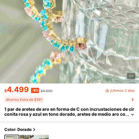
1/7
4.499
-8%
¡Últimos 2 días
$
$4.890
Ahorros Extra de $391
1 par de aretes de aro en forma de C con incrustaciones de cir
conita rosa y azul en tono dorado, aretes de medio aro co
n cristales coloridos brillantes, joyería de moda para fiest
as de mujer
Color: Dorado