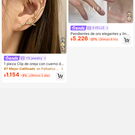
EVELLE
Pendientes de oro elegantes y lindo
5.226
s, chapados en cobre y oro de 18K,
$
-27%
Últimas 6 hrs
adecuados para uso diario y fiestas
YS jewelry
1 pieza Clip de oreja con cuerno de
ciervo geométrico, joyería versátil
#7 Mejor Calificado
en Pañuelos para las orejas para mujer
minimalista de tono dorado elegant
1.154
$
-3%
¡Últimos 2 días
e, accesorio de joyería para estudia
ntes