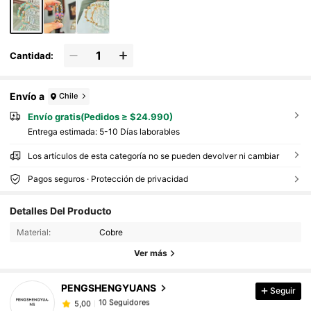
Cantidad:
Envío a
Chile
Envío gratis(Pedidos ≥ $24.990)
Entrega estimada:
5-10 Días laborables
Los artículos de esta categoría no se pueden devolver ni cambiar
Pagos seguros · Protección de privacidad
10 Seguidores
5,00
Detalles Del Producto
10 Seguidores
5,00
Material:
Cobre
10 Seguidores
5,00
Ver más
10 Seguidores
5,00
PENGSHENGYUANS
Seguir
10 Seguidores
5,00
r***1
seguido
Hace 1 día