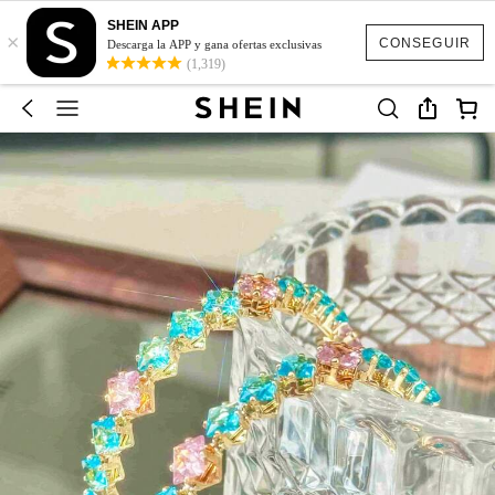
SHEIN APP
×
CONSEGUIR
Descarga la APP y gana ofertas exclusivas
(1,319)