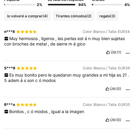
2%
94%
4%
lo volveré a comprar
(4)
Tirantes cómodos
(2)
regalo
(3)
n***6
Color: Blanco / Talla: EUR34
Muy
hermosos
,
ligeros
,
las
perlas
est
á
n
muy
bien
sujetas
con
broches
de
metal
,
de
sierre
m
á
gico
Útil
(1)
5***9
Color: Blanco / Talla: EUR36
Es
muy
bonito
pero
le
quedaron
muy
grandes
a
mi
hija
es
21
.
5
adem
á
s
son
c
ó
modos
Útil
(0)
R***o
Color: Blanco / Talla: EUR35
Bonitos
,
c
ó
modos
,
igual
a
la
imagen
Útil
(0)