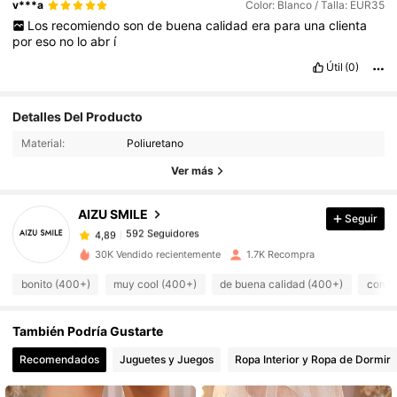
v***a
Color: Blanco / Talla: EUR35
Los
recomiendo
son
de
buena
calidad
era
para
una
clienta
por
eso
no
lo
abr
í
Útil
(0)
592 Seguidores
4,89
Detalles Del Producto
Material:
Poliuretano
592 Seguidores
4,89
Ver más
AIZU SMILE
Seguir
592 Seguidores
4,89
8***z
pagó
Hace 1 día
30K Vendido recientemente
1.7K Recompra
592 Seguidores
4,89
bonito (400+)
muy cool (400+)
de buena calidad (400+)
como 
También Podría Gustarte
592 Seguidores
4,89
Recomendados
Juguetes y Juegos
Ropa Interior y Ropa de Dormir
592 Seguidores
4,89