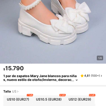
1/6
15.790
$
1 par de zapatos Mary Jane blancos para niña
4,81
(
100+
)
s, nuevo estilo de otoño/invierno, decorac
ión con lazo & perla, zapatos de princesa
simples y dulces, zapatos planos cómodos de
suela blanda para estudiantes, zapatos de tac
Talla
US
ón alto cómodos de suela gruesa para exterio
7 left
4 left
6 left
res, fiestas, baile
US10
(EUR27)
US10.5
(EUR28)
US12
(EUR29)