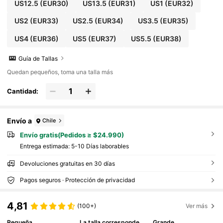
US12.5
(EUR30)
US13.5
(EUR31)
US1
(EUR32)
US2
(EUR33)
US2.5
(EUR34)
US3.5
(EUR35)
US4
(EUR36)
US5
(EUR37)
US5.5
(EUR38)
Guía de Tallas
Quedan pequeños, toma una talla más
Cantidad:
Envío a
Chile
Envío gratis(Pedidos ≥ $24.990)
Entrega estimada:
5-10 Días laborables
Devoluciones gratuitas en 30 días
Pagos seguros · Protección de privacidad
4,81
(100+)
Ver más
Pequeña
La talla corresponde
Grande