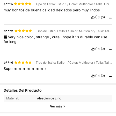
e***o
Tipo de Estilo: Estilo 1 / Color: Multicolor / Talla: Unitalla
muy
bonitos
de
buena
calidad
delgados
pero
muy
lindos
Útil
(0)
d***2
Tipo de Estilo: Estilo 1 / Color: Multicolor / Talla: Talla única 1
Very
nice
color
,
strange
,
cute
,
hope
it
’
s
durable
can
use
for
long
Útil
(0)
b***4
Tipo de Estilo: Estilo 1 / Color: Multicolor / Talla: Talla única 1
Superrrrrrrrrrrrrrrrrrrrrrrrrr
Útil
(0)
Detalles Del Producto
3K Seguidores
4,89
Material:
Aleación de zinc
3K Seguidores
4,89
Ver más