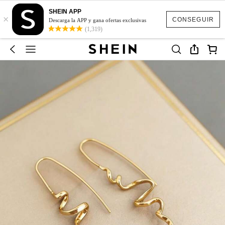
SHEIN APP
×
CONSEGUIR
Descarga la APP y gana ofertas exclusivas
(1,319)