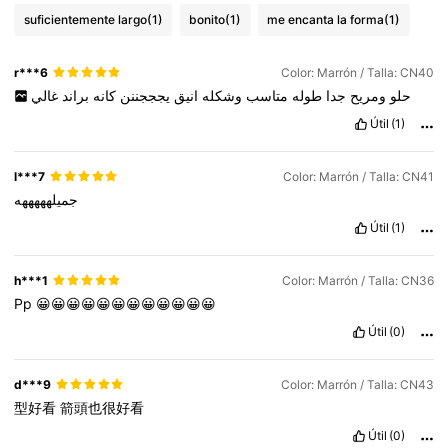
suficientemente largo
(1)
bonito
(1)
me encanta la forma
(1)
r***6
Color: Marrón / Talla: CN40
حلو
ومريح
جدا
طوله
متاسب
وشكله
انيق
يجججننن
كانه
براند
غالي
Útil
(1)
l***7
Color: Marrón / Talla: CN41
جميلهههههه
Útil
(1)
h***1
Color: Marrón / Talla: CN36
Pp
😀😀😀😀😀😀😀😀😀😀😀😀
Útil
(0)
d***9
Color: Marrón / Talla: CN43
型好看
箭頭也很好看
Útil
(0)