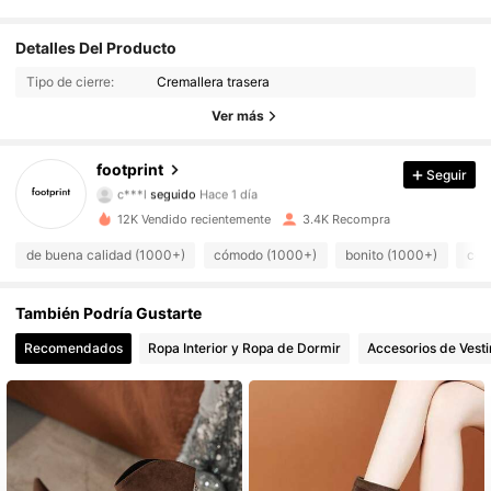
2.7K Seguidores
4,92
Detalles Del Producto
Tipo de cierre:
Cremallera trasera
2.7K Seguidores
4,92
Ver más
2.7K Seguidores
4,92
footprint
Seguir
c***l
seguido
Hace 1 día
2.7K Seguidores
4,92
12K Vendido recientemente
3.4K Recompra
2.7K Seguidores
4,92
de buena calidad (1000+)
cómodo (1000+)
bonito (1000+)
com
2.7K Seguidores
4,92
También Podría Gustarte
2.7K Seguidores
Recomendados
Ropa Interior y Ropa de Dormir
Accesorios de Vesti
4,92
2.7K Seguidores
4,92
2.7K Seguidores
4,92