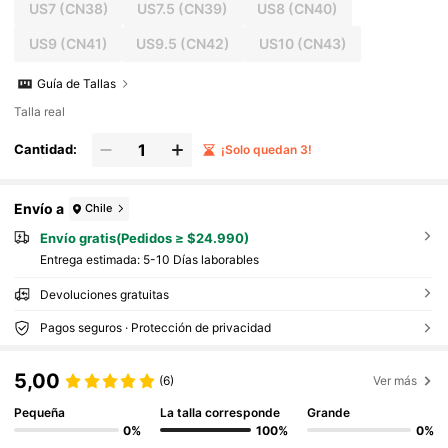
US7
(CN38)
US7.5
(CN39)
US8
(CN40)
US9
(CN41)
US9.5
(CN42)
US10
(CN43)
Guía de Tallas
Talla real
Cantidad:
¡Solo quedan 3!
Envío a
Chile
Envío gratis(Pedidos ≥ $24.990)
Entrega estimada:
5-10 Días laborables
Devoluciones gratuitas
Pagos seguros · Protección de privacidad
5,00
(6)
Ver más
Pequeña
La talla corresponde
Grande
0%
100%
0%