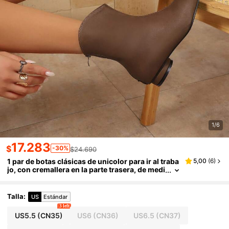
1/6
17.283
$
-30%
$24.690
1 par de botas clásicas de unicolor para ir al traba
5,00
(
6
)
jo, con cremallera en la parte trasera, de medi
a pantorrilla, botines, y botines, para uso en l
a oficina, para otoño/invierno, estilo estadounide
nse, botas de invierno, botas Chelsea de tacón ba
Talla
:
US
Estándar
jo y punta puntiaguda para mujer
3 left
US5.5
(CN35)
US6
(CN36)
US6.5
(CN37)