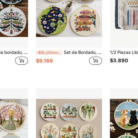
 Set de bordado DIY para principiantes, Incluye tela de bordado, manual de instrucciones, bastidor de bordado, aguja e hilo, Obra de arte hecha a mano como regalo para amigos o familia
Set de Bordado, 20x20cm/7.9x7.9 Pulgadas, Patrón de Pez, Impresión Plana 2D Bordado DIY Hecho a Mano para Principiantes, Incluye Tela de Bordado, Manual de Instrucciones, Marco de Bordado, Aguja e Hilo, Obra de Arte Hecha a Mano como Regalo para Amigos o Familia
-5%
¡Últimos 3 días
$3.890
$9.169