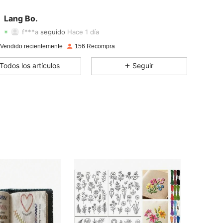
4,89
39
112
Lang Bo.
4,89
39
112
f***a
seguido
Hace 1 día
4,89
39
112
 Vendido recientemente
156 Recompra
Todos los artículos
Seguir
4,89
39
112
4,89
39
112
4,89
39
112
4,89
39
112
4,89
39
112
4,89
39
112