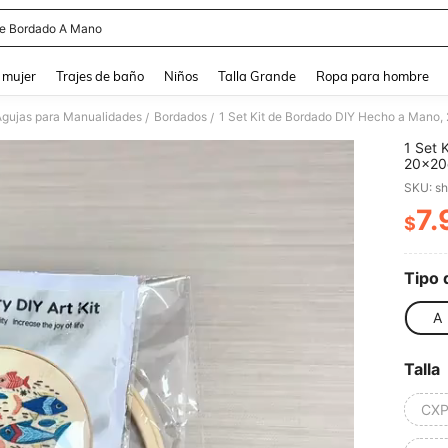
De Bordado A Mano
and down arrow keys to navigate search Búsqueda reciente and Busca y Encuentr
 mujer
Trajes de baño
Niños
Talla Grande
Ropa para hombre
Agujas para Manualidades
Bordados
/
/
1 Set 
20x20c
Tela d
SKU: s
Aguja 
Amigos
7.
$
PR
Hogar 
Tipo 
A
Talla
CXP