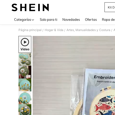
Kit 
Use up 
Categorías
Solo para ti
Novedades
Ofertas
Ropa de
Página principal
Hogar & Vida
Artes, Manualidades y Costura
/
/
/
Video