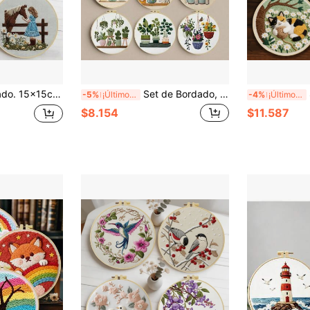
 Manual. Para Principiantes. Regalo Perfecto para Familia/Amigos. Arte DIY Fácil para Decoración de Pared del Hogar/Oficina.
Set de Bordado, 20x20cm/7.9x7.9 Pulgadas, Planta en Maceta, Impresión Plana 2D Bordado Hecho a Mano DIY para Principiantes, Incluye Tela de Bordado, Manual de Instrucciones, Marco de Bordado, Aguja e Hilo, Obra de Arte Hecha a Mano como Regalo para Amigos o Familia
Set
-5%
¡Últimos 3 días
-4%
¡Últimos 3 días
$8.154
$11.587