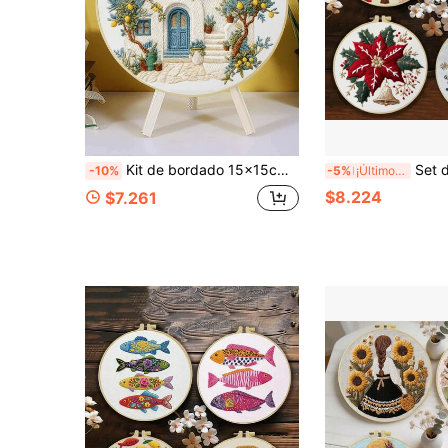
Kit de bordado 15x15cm/5.9in o 20x20cm/7.9in con tema de cabaña de cuento de hadas, incluye 2 agujas de bordar, hilo de bordar, tela preimpresa, aro de bordar e instrucciones, adecuado para principiantes, regalo perfecto para familia/amigos, decoración de pared para hogar/oficina, arte DIY sencillo
Set de bordado, 20x20cm/7.9x7.9 pulgadas, Árbol de Navidad, Impresión plana 2D,
-10%
-5%
¡Últimos 3 días
$8.224
$7.261