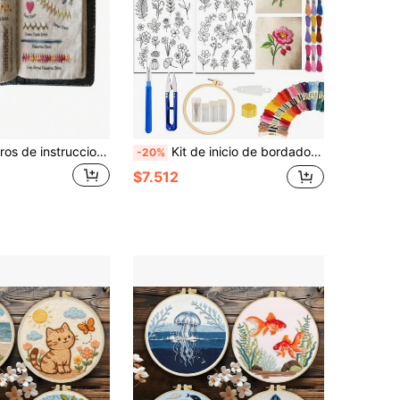
1/2 Piezas Libros de instrucciones de patrones de bordado, Guías de puntos de bordado DIY, Adecuado para principiantes y amantes del bordado, Herramientas y kits de bordado, Aplicable a costura, hilos de bordado, ganchillo, accesorios de manualidades, decoración del hogar, decoración de la habitación, regalos de cumpleaños, regalos de aniversario, regalos festivos, etc.
Kit de inicio de bordado para principiantes adultos de 72 piezas, patrones de flores silvestres y hojas con estabilizador soluble en agua preimpresos, incluye aro de bordado, hilo de bordar, agujas de bordar y herramientas
-20%
$7.512