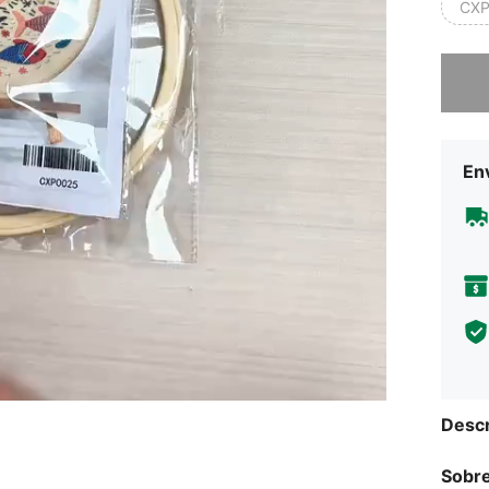
CXP
Lo sent
Env
Descr
Sobre