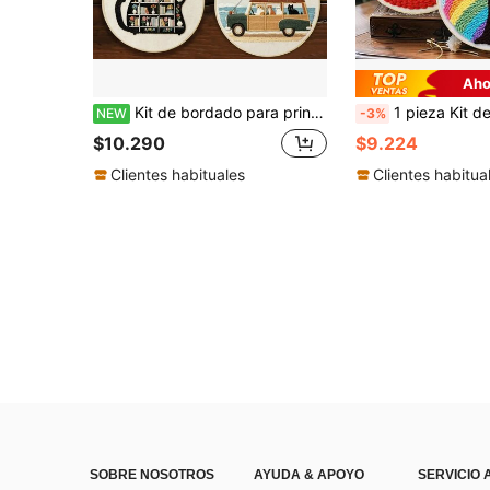
Aho
Kit de bordado para principiantes adultos. Patrones divertidos de gatos. Incluye tela, guía paso a paso, aro, agujas e hilos. Excelente para regalos de Acción de Gracias/Navidad. Perfecto para decoración del hogar, jardín u oficina. 20x20cm/7.9in.
1 pieza Kit de bordado con aguja de perforación, 20*20cm/7.8*7.8in, incluye patrón preimpreso, hilo, aro de bordado y aguja, kit de bor
NEW
-3%
$10.290
$9.224
Clientes habituales
Clientes habitua
SOBRE NOSOTROS
AYUDA & APOYO
SERVICIO 