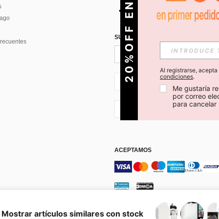
O
2
0
%
O
F
F
E
N
T
U
P
R
I
M
E
R
P
E
D
I
D
s
Pago
SUSCRÍBETE PARA RECIBIR OFERTA
recuentes
Al registrarse, acept
condiciones
.
CL + 56
Me gustaría re
por correo el
para cancelar 
CL + 56
ACEPTAMOS
os y condiciones
Elección de publicidad
Mostrar artículos similares con stock