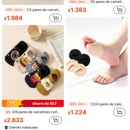
30 pares de calcetines invisibles de corte bajo con lazo para mujer, diseño minimalista de moda lindo, calcetines cómodos, suaves y transpirables para mocasines, adecuados para primavera, verano y otoño (1/3/5/10/15/20/30 pares)
-13%
Últimos 1 días
2.090
$
1.383
1/3 pares de calcetines de mujer de colores aleatorios, con forro esponjoso, suela antideslizante de silicona, cómodos, versátiles, aptos para dormir, actividades al aire libre, fiestas, escuela, suaves y transpirables
-17%
Últimos 1 días
$
1.984
$
5/10 pares de calcetines invisibles antideslizantes para mujer, calcetines de nailon adecuados para zapatos, mocasines, tacones altos y tacones
1.490
$
1/2/4 pares de calentadores de pierna de media palma para mujer, calentadores de pierna de cinco dedos para la parte delantera del pie, calentadores de pierna antideslizantes de media corte para sandalias, calentadores de pierna invisibles para tacones altos, cubiertas de calcetines de barco de media corte, calentadores de pierna para tacones altos con división de dedos, adecuados para uso casual
-23%
Últimos 1 días
Ahorro de $57
1/2/4 pares de calentadores de pierna de media palma para mujer, calentadores de pierna de cinco dedos para la parte delantera del pie, calentadores de pierna antideslizantes de media corte para sandalias, calentadores de pierna invisibles para tacones altos, cubiertas de calcetines de barco de media corte, calentadores de pierna para tacones altos con división de dedos, adecuados para uso casual
-23%
Últimos 1 días
1.224
$
1.224
3/6 pares de calcetines cortos para mujer con divertidos estampados de comida tipo hamburguesa, papas fritas, donut, café, huevo frito, calcetines invisibles tipo bote, transpirables y antideslizantes de corte bajo para el tobillo, estilo universitario para uso diario, transporte, deportes, casual, adecuados para todas las estaciones, colores aleatorios
-2%
$
2.833
$
Clientes habituales