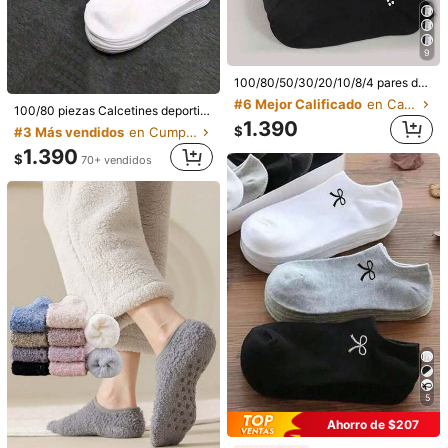
9
100/80/50/30/20/10/8/4 pares de calcetines de punto casuales, transpirables, antibacterianos y que absorben la humedad, calcetines invisibles unisex, de unicolor, adecuados para yoga/deportes
#6 Mejor Calificado
en Calcetines invisibles para mujer
100/80 piezas Calcetines deportivos de corte bajo minimalistas y antibacterianos, con patrón de leche. Disponibles en negro, gris y blanco. Uso diario, 60/50/40/30/20/18/10/8/6/4/2 piezas por set
1.390
$
#3 Más vendidos
en Cumpleaños Calcetines invisibles para mujer
10 pares de calcetines tipo barco de mujer de colores, finos, de verano, casuales, de moda, transpirables, de corte bajo, antideslizantes, invisibles y cortos (color aleatorio)
-1%
1.390
$
70+ vendidos
1.471
5
$
Ahorro de $382
1/3/5/10/15/30 pares de calcetines de mujer con cara linda de unicolor negro, blanco y gris, calcetines cortos para hombre, calcetines de barco para mujer, calcetines lindos para niñas, calcetines para niños, calcetines para estudiantes, calcetines cortos casuales y transpirables, calcetines cortos para mujer, calcetines invisibles de tobillo de corte bajo, simples, cómodos, casuales y versátiles, calcetines de barco para verano y otoño, adecuados para uso diario en el hogar y atuendos de viaje.
-16%
Últimos 1 días
2.008
$
Estimado
5
Ahorro de $207
1/4/6 pares de calcetines invisibles de palma para mujer, sin mostrar el tobillo, antideslizantes, de media pie, ideales para uso diario con tacones altos. Ultra finos