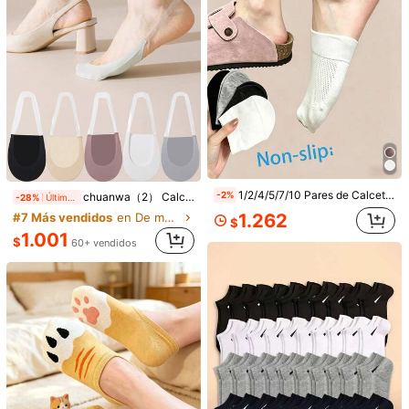
1/2/4/5/7/10 Pares de Calcetines versátiles de malla con palma media, Calcetines tobilleros sólidos en negro/blanco/gris, Calcetines invisibles sin mostrar, Diseño antideslizante, Calcetines finos y transpirables para mocasines para primavera/verano
-2%
chuanwa（2） Calcetines de tobillo transparentes con tirantes finos para mujer, de material de seda de hielo, refrescantes y cómodos, invisibles para tacones altos, calcetines tipo barco de baja altura, regalo de Navidad
-28%
Últimos 1 días
1.262
#7 Más vendidos
en De moda Calcetines invisibles para mujer
$
5 pares de calcetines invisibles divertidos y lindos para tobillo para mujeres y hombres, corte bajo transpirable, esencial para volver a la escuela, con tiras de silicona antideslizantes para uso diario
1.001
$
60+ vendidos
3.890
$
5/10/15/20/30 pares de calcetines cortos de verano de unicolor para mujer, calcetines cortos para mujer, calcetines tipo barco para hombre, calcetines cortos casuales de verano para hombre, calcetines finos de tobillo y calcetines tipo barco de corte bajo, calcetines transpirables y cómodos, calcetines tipo barco para mujer, calcetines para niñas, calcetines para estudiantes, adecuados para el hogar, el trabajo, el transporte, los viajes, calcetines desechables.
3.490
$