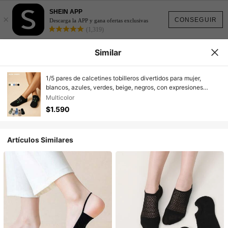
SHEIN APP
×
CONSEGUIR
Descarga la APP y gana ofertas exclusivas
(1,319)
Similar
1/5 pares de calcetines tobilleros divertidos para mujer,
blancos, azules, verdes, beige, negros, con expresiones
faciles lindas, suaves y cómodos calcetines ocultos,
Multicolor
adecuados para uso diario en primavera/verano, regalo
$1.590
novedoso
Artículos Similares