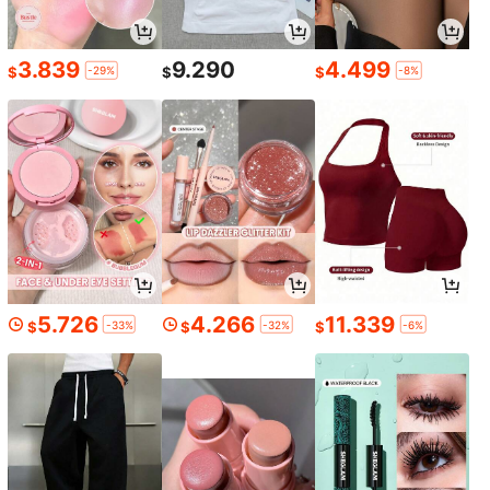
2.415
$
3.839
9.290
4.499
-29%
-8%
$
$
$
Ahorro de $251
2/5 pares de calcetines invisibles de algodón puro y multicolor para mujer, estilo para padres e hijos, alta elasticidad, antibacteriano y desodorante, suave y cómodo, adecuado para todas las estaciones, tejido de punto transpirable, minimalista, adecuado para el hogar, ir al trabajo, fiestas, viajes de ocio, regalo para vacaciones
-14%
Últimos 1 días
#9 Más vendidos
en Festival de música Calcetines invisibles para m
1.539
$
Estimado
5.726
4.266
11.339
-33%
-32%
-6%
$
$
$
4 pares de calcetines de barco de unicolor con diseño de gato de dibujos animados para mujer, patrón bordado de dibujos animados lindos, delgados para el verano, suaves, cómodos y transpirables, adecuados para uso diario y regalos de vacaciones
-10%
Últimos 1 días
#7 Más vendidos
en Mes del Orgullo Calcetines invisibles para muje
3.771
$