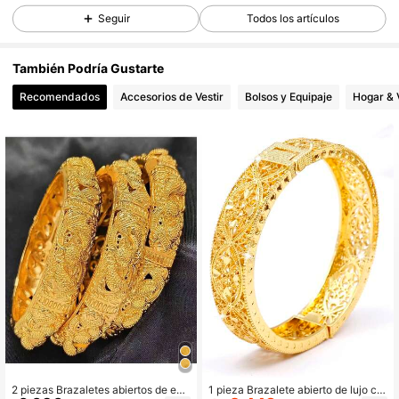
Seguir
Todos los artículos
14K Seguidores
4,84
También Podría Gustarte
14K Seguidores
4,84
Recomendados
Accesorios de Vestir
Bolsos y Equipaje
Hogar & 
14K Seguidores
4,84
14K Seguidores
4,84
14K Seguidores
4,84
14K Seguidores
4,84
2 piezas Brazaletes abiertos de esti
1 pieza Brazalete abierto de lujo ch