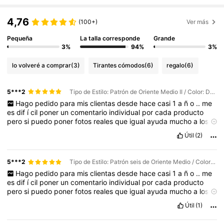
4,76
(100+)
Ver más
Pequeña
La talla corresponde
Grande
3%
94%
3%
lo volveré a comprar
(3)
Tirantes cómodos
(6)
regalo
(6)
5***2
Tipo de Estilo: Patrón de Oriente Medio II / Color: Dorado / Talla: 3 piezas/juego
Hago
pedido
para
mis
clientas
desde
hace
casi
1
a
ñ
o
..
me
es
dif
í
cil
poner
un
comentario
individual
por
cada
producto
pero
si
puedo
poner
fotos
reales
que
igual
ayuda
mucho
a
los
futuros
clientes
.
Los
productos
la
mayor
í
a
corresponde
a
la
Útil
(2)
foto
de
la
que
muestra
./
para
la
ropa
es
importante
leer
el
material
y
eso
ayuda
mucho
.
5***2
Tipo de Estilo: Patrón seis de Oriente Medio / Color: Dorado / Talla: 3 piezas/juego
Hago
pedido
para
mis
clientas
desde
hace
casi
1
a
ñ
o
..
me
es
dif
í
cil
poner
un
comentario
individual
por
cada
producto
pero
si
puedo
poner
fotos
reales
que
igual
ayuda
mucho
a
los
futuros
clientes
.
Los
productos
la
mayor
í
a
corresponde
a
la
Útil
(1)
foto
de
la
que
muestra
./
para
la
ropa
es
importante
leer
el
material
y
eso
ayuda
mucho
.