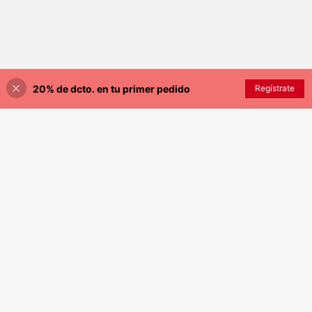
20% de dcto. en tu primer pedido
Regístrate
¡5% DE DESCUENTO!
AÑADIR A LA BOLSA