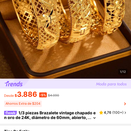
1/12
3.886
-5%
$
$4.090
Desde
Ahorros Extra de $204
1/3 piezas Brazalete vintage chapado e
4,76
(
100+
)
n oro de 24K, diámetro de 60mm, abierto,
adecuado para uso diario de mujeres, sin
caja de embalaje