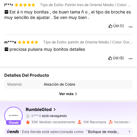
l***r
Tipo de Estilo: Patrón tres de Oriente Medio / Color: Dorado / Talla: 3 piezas/juego
Est
á
n
muy
bonitas
,
de
buen
tama
ñ
o
,
el
tipo
de
broche
es
muy
sencillo
de
ajustar
.
Se
ven
muy
bien
.
Útil
(1)
m***a
Tipo de Estilo: patrón de Oriente Medio / Color: Dorado / Talla: 1 pieza/#3
preciosa
pulsera
muy
bonitos
detalles
Útil
(5)
14K Seguidores
4,84
Detalles Del Producto
Material:
Aleación de Cobre
14K Seguidores
4,84
Ver más
14K Seguidores
4,84
RumbleGlod
14K Seguidores
4,84
50K Vendido recientemente
10K Recompra
Incremento d
14K Seguidores
4,84
Esta tienda está seleccionada como
「Botique de moda」