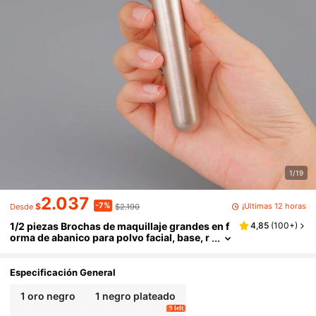
1/19
2.037
-7%
¡Últimas 12 horas
$
$2.190
Desde
1/2 piezas Brochas de maquillaje grandes en f
4,85
(
100+
)
orma de abanico para polvo facial, base, r
ubor y corrector, herramientas cosmética
s, pincel de cerdas suaves multifuncional, her
ramienta de belleza 3 en 1 para polvo suelto, fi
Especificación General
jar el maquillaje y brillo intenso
1 oro negro
1 negro plateado
9 left