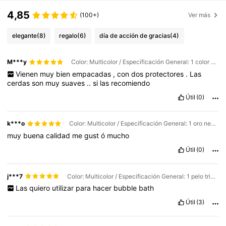
4,85
(100+)
Ver más
elegante
(8)
regalo
(6)
día de acción de gracias
(4)
M***y
Color: Multicolor / Especificación General: 1 color champán
Vienen
muy
bien
empacadas
,
con
dos
protectores
.
Las
cerdas
son
muy
suaves
..
si
las
recomiendo
Útil
(0)
k***o
Color: Multicolor / Especificación General: 1 oro negro
muy
buena
calidad
me
gust
ó
mucho
Útil
(0)
j***7
Color: Multicolor / Especificación General: 1 pelo tricolor con mango negro
Las
quiero
utilizar
para
hacer
bubble
bath
Útil
(3)