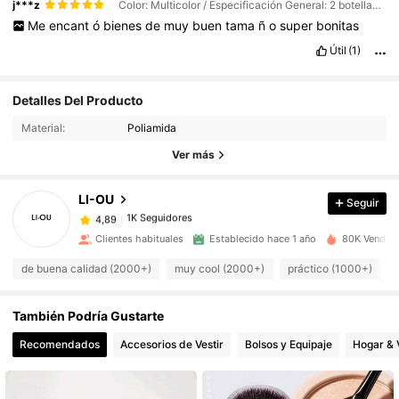
j***z
Color: Multicolor / Especificación General: 2 botellas de champán
Me
encant
ó
bienes
de
muy
buen
tama
ñ
o
super
bonitas
Útil
(1)
Detalles Del Producto
1K Seguidores
4,89
Material:
Poliamida
Ver más
1K Seguidores
4,89
LI-OU
Seguir
1K Seguidores
4,89
Clientes habituales
Establecido hace 1 año
80K Vendido
de buena calidad (2000+)
muy cool (2000+)
práctico (1000+)
1K Seguidores
4,89
También Podría Gustarte
1K Seguidores
4,89
Recomendados
Accesorios de Vestir
Bolsos y Equipaje
Hogar & 
1K Seguidores
4,89