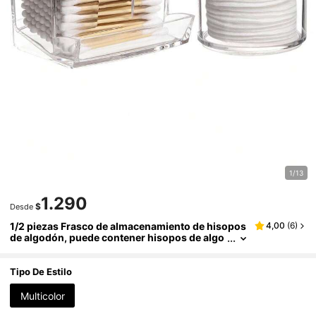
1/13
1.290
$
Desde
1/2 piezas Frasco de almacenamiento de hisopos
4,00
(
6
)
de algodón, puede contener hisopos de algo
dón, bolas de algodón, almohadillas, hilo den
tal; botella de medicina de plástico transparente
de 10/7 oz con tapa, almacenamiento de cosméti
Tipo De Estilo
cos para el baño
Multicolor