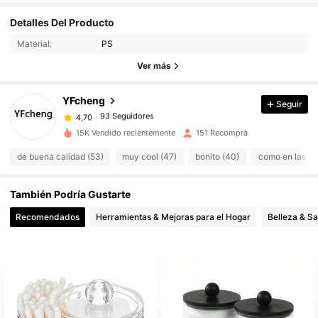
Detalles Del Producto
93 Seguidores
4,70
Material:
PS
Ver más
93 Seguidores
4,70
YFcheng
Seguir
93 Seguidores
4,70
v***v
pagó
Hace 1 día
15K Vendido recientemente
151 Recompra
de buena calidad (53)
muy cool (47)
bonito (40)
como en las fo
93 Seguidores
4,70
También Podría Gustarte
93 Seguidores
4,70
Recomendados
Herramientas & Mejoras para el Hogar
Belleza & Sa
93 Seguidores
4,70
93 Seguidores
4,70