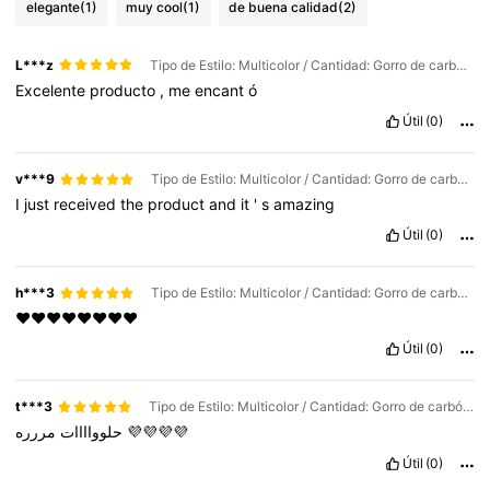
elegante
(1)
muy cool
(1)
de buena calidad
(2)
L***z
Tipo de Estilo: Multicolor / Cantidad: Gorro de carbón 1 redondo 1 de algodón 2 piezas
Excelente
producto
,
me
encant
ó
Útil
(0)
v***9
Tipo de Estilo: Multicolor / Cantidad: Gorro de carbón 1 redondo 1 de algodón 2 piezas
I
just
received
the
product
and
it
'
s
amazing
Útil
(0)
h***3
Tipo de Estilo: Multicolor / Cantidad: Gorro de carbón 1 redondo 1 de algodón 2 piezas
♥️♥️♥️♥️♥️♥️♥️♥️
Útil
(0)
t***3
Tipo de Estilo: Multicolor / Cantidad: Gorro de carbón 1 redondo 1 de algodón 2 piezas
حلوواااات
مررره
💜💜💜💜
Útil
(0)