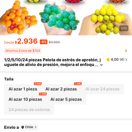
1/11
2.936
-5%
$
$3.090
Desde
Ahorros Extra de $154
1/2/5/10/24 piezas Pelota de estrés de apretón, j
4,00
(
4
)
uguete de alivio de presión, mejora el enfoqu
e, adecuado para adultos y niños - Regalo de
juguete de apretón, juguete de alivio de estrés su
ave, estilos y colores aleatorios
Talla
4 left
5 left
Al azar 1 pieza
Al azar 2 piezas
Al azar 24 piezas
5 left
Al azar 10 piezas
Al azar 5 piezas
24 piezas de colores
Envío a
Chile