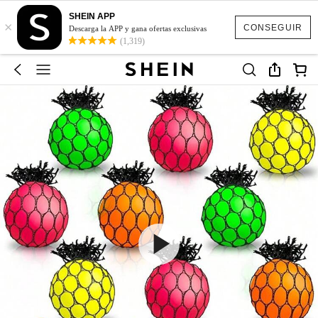
SHEIN APP
×
CONSEGUIR
Descarga la APP y gana ofertas exclusivas
(1,319)