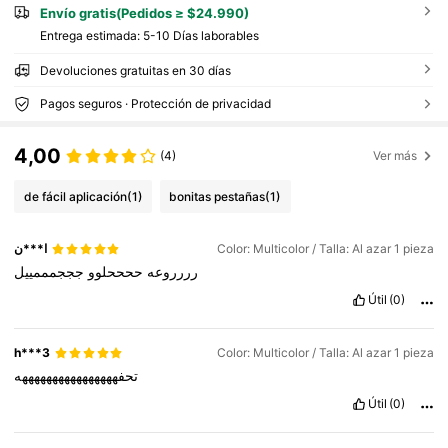
Envío gratis(Pedidos ≥ $24.990)
Entrega estimada:
5-10 Días laborables
Devoluciones gratuitas en 30 días
Pagos seguros · Protección de privacidad
4,00
(4)
Ver más
de fácil aplicación
(1)
bonitas pestañas
(1)
ا***ن
Color: Multicolor / Talla: Al azar 1 pieza
رررروعه
ححححلوو
جججمممييل
Útil
(0)
h***3
Color: Multicolor / Talla: Al azar 1 pieza
تحفههههههههههههههههه
Útil
(0)