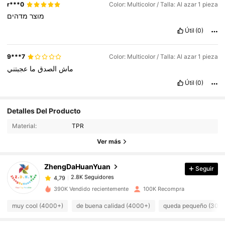
r***0
Color: Multicolor / Talla: Al azar 1 pieza
מוצר
מדהים
Útil
(0)
9***7
Color: Multicolor / Talla: Al azar 1 pieza
ماش
الصدق
ما
عجبتني
Útil
(0)
Detalles Del Producto
2.8K Seguidores
4,79
Material:
TPR
Ver más
2.8K Seguidores
4,79
ZhengDaHuanYuan
Seguir
2.8K Seguidores
4,79
j***s
pagó
Hace 1 día
390K Vendido recientemente
100K Recompra
2.8K Seguidores
4,79
muy cool (4000+)
de buena calidad (4000+)
queda pequeño (300