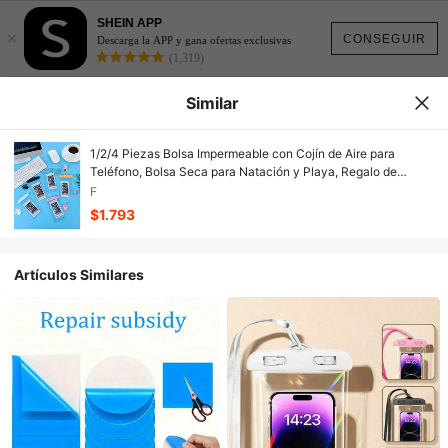
SHEIN APP
×
CONSEGUIR
Descarga la APP y gana ofertas exclusivas
(1,319)
Similar
1/2/4 Piezas Bolsa Impermeable con Cojín de Aire para
Teléfono, Bolsa Seca para Natación y Playa, Regalo de
Vacaciones
F
$1.793
Artículos Similares