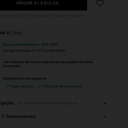
AÑADIR A LA BOLSA
asta
4
puntos SHEIN calculados al finalizar la compra.
ío a
Chile
Envío gratis(Pedidos ≥ $24.990)
Entrega estimada:
5-10 Días laborables
Los artículos de esta categoría no se pueden devolver
ni cambiar
Seguridad en las compras
Pagos seguros
Protección de privacidad
ipción
No Other Material,Decoración,Figuras
4,93
252
10K
s Y Dimensiones