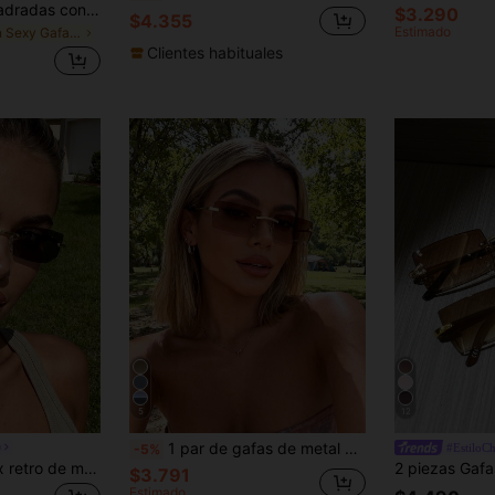
MUSERA Gafas cuadradas con tinte oscuro para playa, verano, festivales y uso diario
$3.290
$4.355
Estimado
en Sexy Gafas y accesorios para gafas de mujer
Clientes habituales
5
12
1 par de gafas de metal cuadradas y con estilo para mujeres, adecuadas para vacaciones de verano, festivales de música al aire libre, viajes a la playa, actividades al aire libre y viajes
O
#EstiloC
-5%
Gafas de sol unisex retro de marco rectangular de metal marrón para viajes, playa, deportes y festivales
$3.791
Estimado