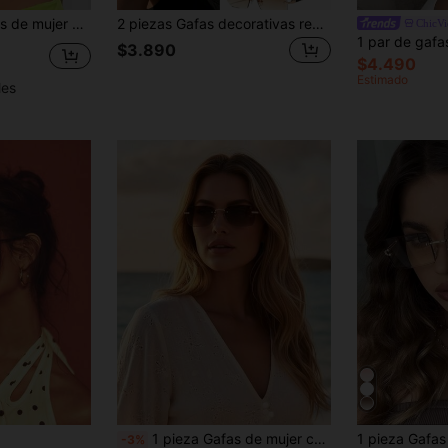
decuadas para uso diario, accesorios de playa, gafas de mujer, vacaciones de verano, al aire libre, viajes
2 piezas Gafas decorativas rectangulares sin marco de moda de verano unisex, gafas clásicas y casuales para fotografía callejera, transporte y uso diario
ChicV
$3.890
$4.490
Estimado
les
1 pieza Gafas de mujer con montura metálica sin montura, cuadradas, pequeñas, con remaches vintage, elegantes, minimalistas, versátiles, de estilo europeo y americano, para uso al aire viajes, de moda para uso diario
-3%