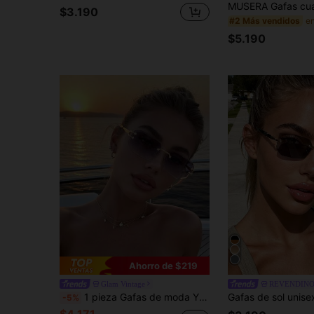
$3.190
#2 Más vendidos
$5.190
Ahorro de $219
Glam Vintage
REVENDIN
1 pieza Gafas de moda Y2K para mujer, sin montura, con borde rectangular, estilo vintage bohemio, patas de metal, color degradado, estilo streetwear
-5%
$4.171