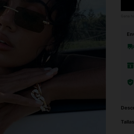
Gana h
Env
Descr
Talla