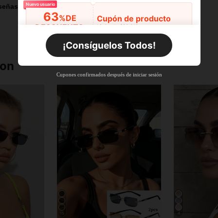
Nuevo usuario
señas
63
%DE
Cupón de producto
DESCUENTO
Límite de $36.316
Por tiempo limitado
Pedidos de +$27.936
¡Consíguelos Todos!
Nuevo usuario
ron
63
%DE
Cupón de producto
Cupones confirmados después de iniciar sesión
DESCUENTO
Límite de $36.316
Por tiempo limitado
Pedidos de +$37.248
Nuevo usuario
50
%DE
Cupón de producto
DESCUENTO
Límite de $49.353
Por tiempo limitado
Pedidos de +$55.871
15
4