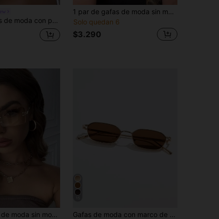
1 par de gafas de moda sin montura rectangular, unisex, decoración de moda clásica retro de metal, adecuadas para viajes al aire libre, vacaciones en la playa, moda femenina, combinación elegante, adecuadas para salidas familiares, viajes, vacaciones y otras ocasiones.
iew
1 par de gafas de moda con patas de metal sin marco, estilo de calle de moda decorativo para mujer
Solo quedan 6
$3.290
15
1 pieza Gafas de moda sin montura con degradado de color rectangular, adecuadas para uso al aire libre & vacaciones de verano en la playa, al aire libre, viaje, estilo casual con montura rectangular para salir, atuendo de vuelta al colegio
Gafas de moda con marco de metal y lentes tintadas para mujer, gafas de sol vintage de verano para la escuela y la playa