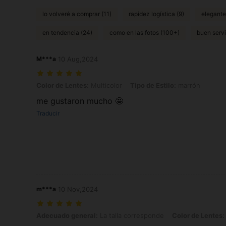
lo volveré a comprar (11)
rapidez logística (9)
elegante
en tendencia (24)
como en las fotos (100+)
buen servi
M***a
10 Aug,2024
Color de Lentes: Multicolor, Tipo de Estilo: marrón
Color de Lentes:
Multicolor
Tipo de Estilo:
marrón
me gustaron mucho 🤩
Traducir
m***a
10 Nov,2024
Adecuado general: La talla corresponde, Color de Lentes: Multicolor,
Adecuado general:
La talla corresponde
Color de Lentes: