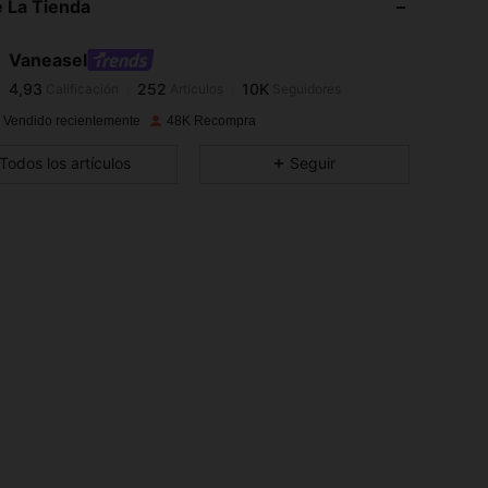
 La Tienda
4,93
252
10K
Vaneasel
4,93
252
10K
Calificación
Artículos
Seguidores
c***m
pagó
Hace 1 día
 Vendido recientemente
48K Recompra
4,93
252
10K
Todos los artículos
Seguir
4,93
252
10K
4,93
252
10K
4,93
252
10K
4,93
252
10K
4,93
252
10K