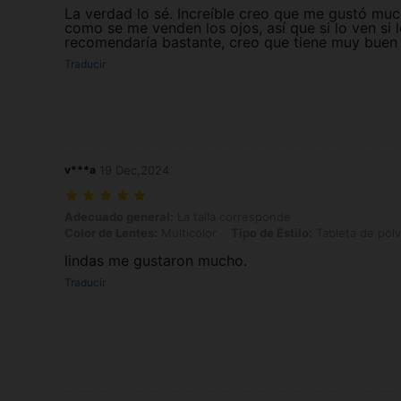
La verdad lo sé. Increíble creo que me gustó mu
como se me venden los ojos, así que si lo ven si 
recomendaría bastante, creo que tiene muy buen 
Traducir
v***a
19 Dec,2024
Adecuado general: La talla corresponde, Color de Lentes: Multicolor
Adecuado general:
La talla corresponde
Color de Lentes:
Multicolor
Tipo de Estilo:
Tableta de pol
lindas me gustaron mucho.
Traducir