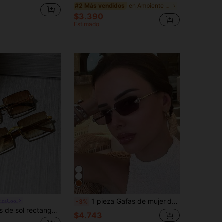
en Ambiente veraniego árabe Accesorios
#2 Más vendidos
$3.390
Estimado
1 pieza Gafas de mujer de moda multifuncionales con marco poligonal pequeño, gafas personalizadas de moda adecuadas para accesorios de viaje y playa
hicaCool
-3%
2 piezas Gafas de sol rectangulares sin montura de metal para mujer, gafas de sol retro con protección UV para viajes y playa
$4.743