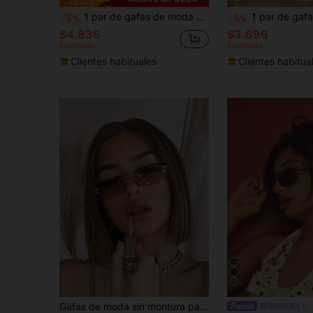
1 par de gafas de moda sin montura cuadradas para mujer para el verano
1 par de gafas de mujer con marco metálico sin montura, cuadradas, pequeñas, con remaches, de estilo retro, casual y elegante, a
-5%
-5%
$4.836
$3.696
Estimado
Estimado
Clientes habituales
Clientes habitua
Gafas de moda sin montura para mujeres y hombres, estilo vintage de lujo
MUSERA