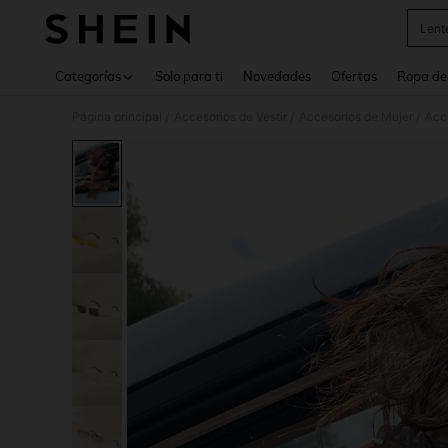
Lent
Use up 
Categorías
Solo para ti
Novedades
Ofertas
Ropa de
Página principal
Accesorios de Vestir
Accesorios de Mujer
Acc
/
/
/