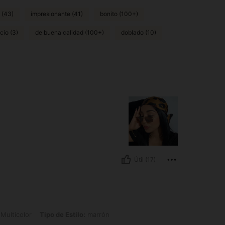
 (43)
impresionante (41)
bonito (100+)
cio (3)
de buena calidad (100+)
doblado (10)
Útil (17)
 Tipo de Estilo: marrón
Multicolor
Tipo de Estilo:
marrón