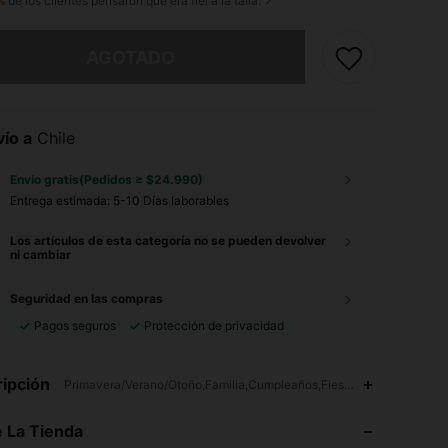
%
de los clientes pensaron que era fiel a la talla.
imos, este producto está agotado.
AGOTADO
ío a
Chile
Envío gratis(Pedidos ≥ $24.990)
Entrega estimada:
5-10 Días laborables
Los artículos de esta categoría no se pueden devolver
ni cambiar
Seguridad en las compras
Pagos seguros
Protección de privacidad
4,83
10
211
ipción
Primavera/Verano/Otoño,Familia,Cumpleaños,Fiesta,Casa,Vacación,Fe
 La Tienda
4,83
10
211