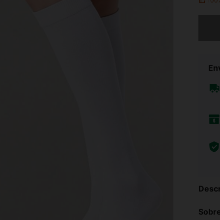
100
Lo sent
Env
Descr
Sobre