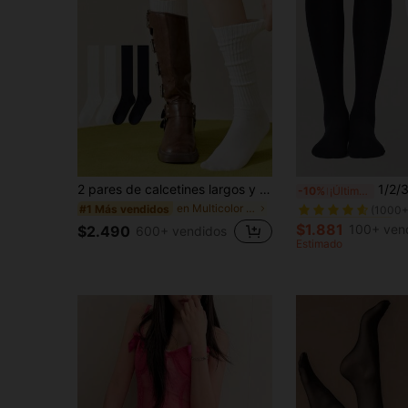
#1 Más vendidos
2 pares de calcetines largos y cálidos para uso diario con zapatos de cuero, en color negro y blanco, de estilo simple y delgado, como regalo de festival o Navidad
1/2/3 pares de calcetines de media caña ajust
-10%
¡Últimos 2 días
(1000+
en Multicolor Calcetines por encima de la pantorri
#1 Más vendidos
#1 Más vendidos
#1 Más vendidos
(1000+
(1000+
$1.881
100+ ven
$2.490
600+ vendidos
#1 Más vendidos
Estimado
(1000+