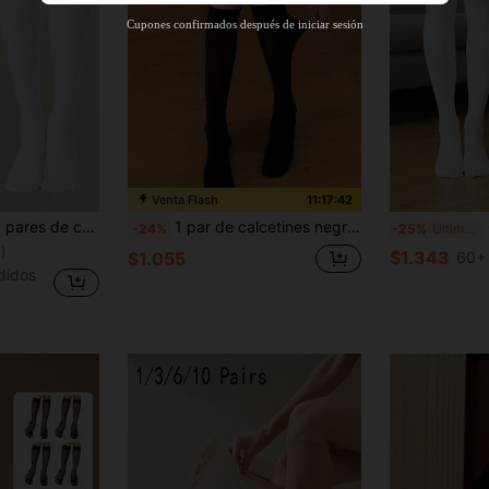
55
%DE
Cupón de producto
Cupones confirmados después de iniciar sesión
DESCUENTO
Límite de $27.936
Por tiempo limitado
Pedidos de +$37.248
Nuevo usuario
57
%DE
Cupón de producto
DESCUENTO
Límite de $32.592
Por tiempo limitado
Pedidos de +$46.560
Venta Flash
11:17:41
en Boda Calcetines por encima de la pantorrilla pa
ados de punto, calcetines deportivos estilo JK para mujeres, aptos para uso diario durante todo el año
1 par de calcetines negros simples y sexys, calcetines de tobillo, calcetines largos para mujer
Cal
-24%
-25%
Últimas 10 hrs
)
en Boda Calcetines por encima de la pantorrilla pa
en Boda Calcetines por encima de la pantorrilla pa
$1.343
$1.055
60+
)
)
didos
en Boda Calcetines por encima de la pantorrilla pa
)