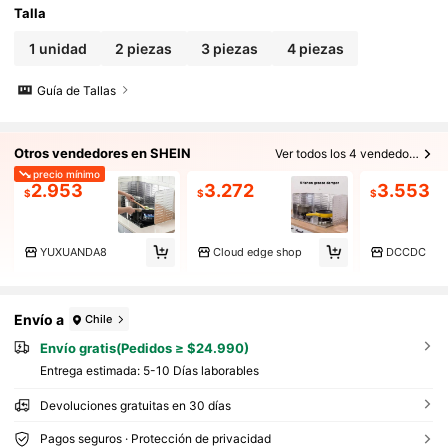
Talla
1 unidad
2 piezas
3 piezas
4 piezas
Guía de Tallas
Otros vendedores en SHEIN
Ver todos los 4 vendedores
precio mínimo
2.953
3.272
3.553
$
$
$
YUXUANDA8
Cloud edge shop
DCCDC
Envío a
Chile
Envío gratis(Pedidos ≥ $24.990)
Entrega estimada:
5-10 Días laborables
Devoluciones gratuitas en 30 días
Pagos seguros · Protección de privacidad