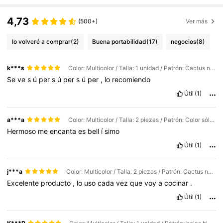
4,73
(500+)
Ver más
lo volveré a comprar
(2)
Buena portabilidad
(17)
negocios
(8)
k***s
Color: Multicolor / Talla: 1 unidad / Patrón: Cactus negro
Se
ve
s
ú
per
s
ú
per
s
ú
per
,
lo
recomiendo
Útil
(1)
a***a
Color: Multicolor / Talla: 2 piezas / Patrón: Color sólido
Hermoso
me
encanta
es
bell
í
simo
Útil
(1)
j***a
Color: Multicolor / Talla: 2 piezas / Patrón: Cactus negro
Excelente
producto
,
lo
uso
cada
vez
que
voy
a
cocinar
.
Útil
(1)