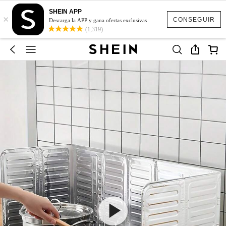
SHEIN APP
×
CONSEGUIR
Descarga la APP y gana ofertas exclusivas
(1,319)