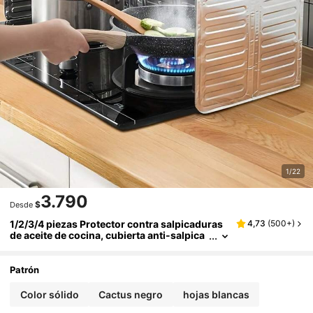
1/22
3.790
$
Desde
1/2/3/4 piezas Protector contra salpicaduras
4,73
(
500+
)
de aceite de cocina, cubierta anti-salpica
duras, deflector de salpicaduras de aceite
de cocina, protector contra salpicaduras anti
adherente, protector contra salpicaduras de a
Patrón
luminio, cubierta de aislamiento térmico para
estufa, herramienta de cocina para cocinar, fr
Color sólido
Cactus negro
hojas blancas
eír, hornear, esencial para el hogar y los viajes