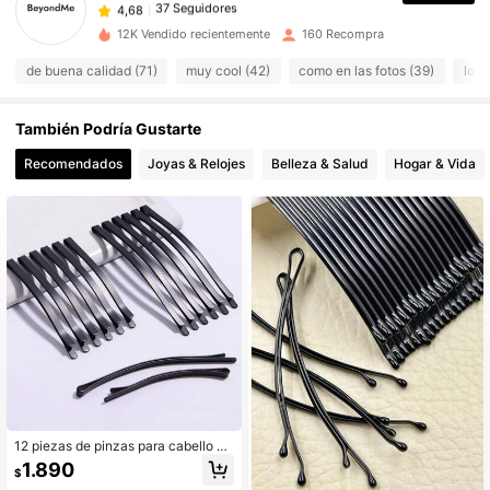
c***s
pagó
Hace 1 día
12K Vendido recientemente
160 Recompra
37 Seguidores
4,68
de buena calidad (71)
muy cool (42)
como en las fotos (39)
lo a
También Podría Gustarte
37 Seguidores
4,68
Recomendados
Joyas & Relojes
Belleza & Salud
Hogar & Vida
37 Seguidores
4,68
37 Seguidores
4,68
37 Seguidores
4,68
37 Seguidores
4,68
12 piezas de pinzas para cabello ne
gro , reforzadas y engrosadas. Pinz
1.890
37 Seguidores
4,68
$
as para cabello largo con pinzas lat