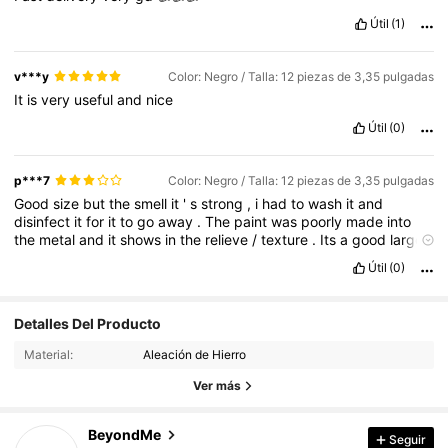
Útil
(1)
v***y
Color: Negro / Talla: 12 piezas de 3,35 pulgadas
It
is
very
useful
and
nice
Útil
(0)
p***7
Color: Negro / Talla: 12 piezas de 3,35 pulgadas
Good
size
but
the
smell
it
'
s
strong
,
i
had
to
wash
it
and
disinfect
it
for
it
to
go
away
.
The
paint
was
poorly
made
into
the
metal
and
it
shows
in
the
relieve
/
texture
.
Its
a
good
large
size
and
holds
well
.
Útil
(0)
37 Seguidores
4,68
Detalles Del Producto
Material:
Aleación de Hierro
37 Seguidores
4,68
Ver más
BeyondMe
Seguir
37 Seguidores
4,68