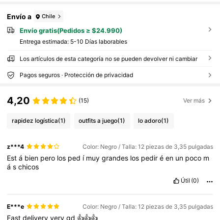
Envío a
Chile
Envío gratis(Pedidos ≥ $24.990)
Entrega estimada:
5-10 Días laborables
Los artículos de esta categoría no se pueden devolver ni cambiar
Pagos seguros · Protección de privacidad
4,20
(15)
Ver más
rapidez logística
(1)
outfits a juego
(1)
lo adoro
(1)
z***4
Color: Negro / Talla: 12 piezas de 3,35 pulgadas
Est
á
bien
pero
los
ped
í
muy
grandes
los
pedir
é
en
un
poco
m
á
s
chicos
Útil
(0)
E***e
Color: Negro / Talla: 12 piezas de 3,35 pulgadas
Fast
delivery
very
gd
👍👍👍