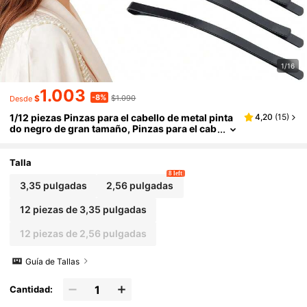
1/16
1.003
-8%
$
$1.090
Desde
1/12 piezas Pinzas para el cabello de metal pinta
4,20
(
15
)
do negro de gran tamaño, Pinzas para el cab
ello, Pinzas para el cabello, Accesorios para
el cabello, Accesorios para el cabello de mujer, A
decuado para peinados de cabello largo y grues
Talla
o, Pinzas de garra casual, Pinzas de garra, Pinza
8 left
s para el cabello, Útiles escolares
3,35 pulgadas
2,56 pulgadas
12 piezas de 3,35 pulgadas
12 piezas de 2,56 pulgadas
Guía de Tallas
Cantidad: