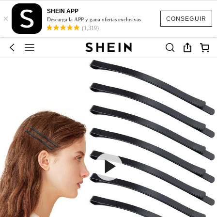
SHEIN APP
×
CONSEGUIR
Descarga la APP y gana ofertas exclusivas
(1,319)